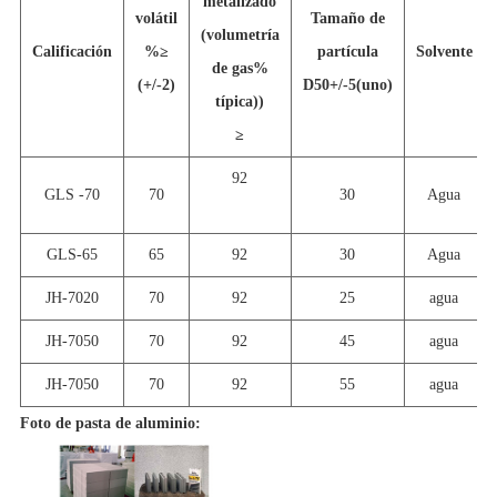
metalizado
volátil
Tamaño de
(volumetría
Calificación
%
≥
partícula
Solvente
de gas%
(+/-2)
D50+/-5(uno)
típica))
≥
92
GLS -
70
70
30
Agua
GLS-65
65
92
30
Agua
JH-7020
70
92
25
agua
JH-7050
70
92
45
agua
JH-7050
70
92
55
agua
Foto de pasta de aluminio: