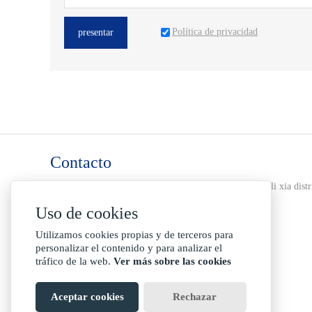
Política de privacidad
presentar
Contacto
dirección :
102-2-8 huang jin 99, jiang shui quan road li xia distr
ciudad de jinan shandong china 250033
Uso de cookies
Buzón :
info@jhaluminiumpaste.com
Utilizamos cookies propias y de terceros para
personalizar el contenido y para analizar el
Teléfono :
+86-531-88823503
tráfico de la web.
Ver más sobre las cookies
Envíe por fax :
+86-531-88823503
Aceptar cookies
Rechazar