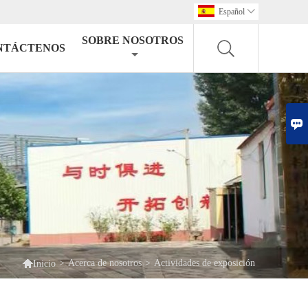
Español

SOBRE NOSOTROS
NTÁCTENOS


>
Acerca de nosotros
>
Actividades de exposición
Inicio