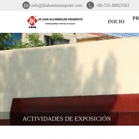


info@jhaluminiumpaste.com
+86-531-88823503
P
INICIO
ACTIVIDADES DE EXPOSICIÓN