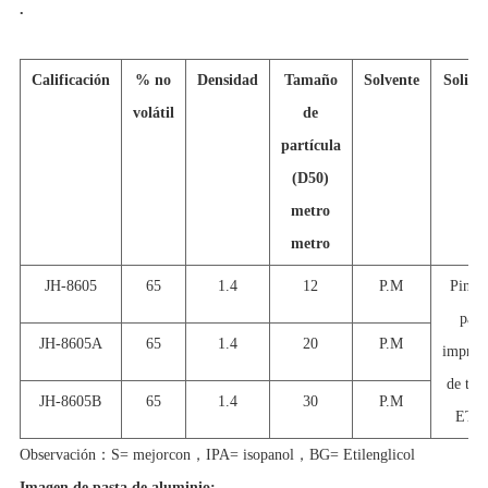
.
Calificación
% no
Densidad
Tamaño
Solvente
Solici
volátil
de
partícula
(D50)
metro
metro
JH-8605
65
1.4
12
P.M
Pintu
para
JH-8605A
65
1.4
20
P.M
impres
de tela
JH-8605B
65
1.4
30
P.M
ETC
Observación
：
S= mejor
con
，
IPA= isopanol
，
BG= Etilenglicol
Imagen de pasta de aluminio: