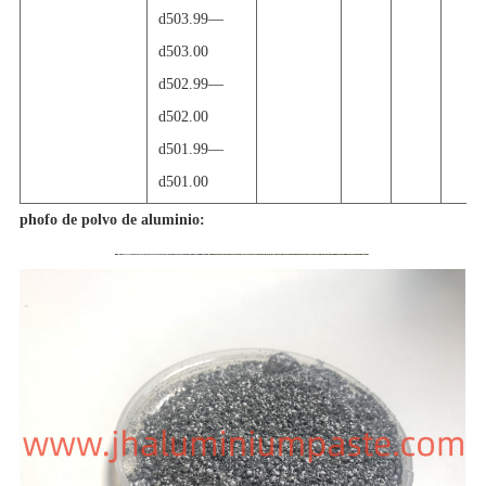
d503.99
—
d503.00
d502.99
—
d502.00
d501.99
—
d501.00
phofo de polvo de aluminio: