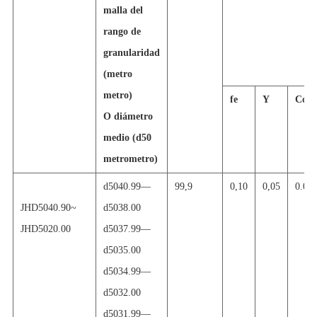
malla del
rango de
granularidad
(
metro
metro)
fe
Y
Con
O diámetro
medio (d50
metro
metro)
d5040.99
—
99,9
0,10
0,05
0.00
JHD50
40.90~
d5038.00
JHD50
20.00
d5037.99
—
d5035.00
d5034.99
—
d5032.00
d5031.99
—