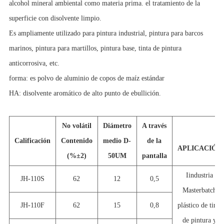
alcohol mineral ambiental como materia prima. el tratamiento de la
superficie con disolvente limpio.
Es ampliamente utilizado para pintura industrial, pintura para barcos
marinos, pintura para martillos, pintura base, tinta de pintura
anticorrosiva, etc.
forma: es polvo de aluminio de copos de maíz estándar
HA: disolvente aromático de alto punto de ebullición.
No volátil
Diámetro
A través
Calificación
Contenido
medio D-
de la
APLICACIÓN
(%
±
2)
50UM
pantalla
I
industria
JH-110
S
62
12
0,5
Masterbatch
JH-110
F
62
15
0,8
plástico de tinta
de pintura y