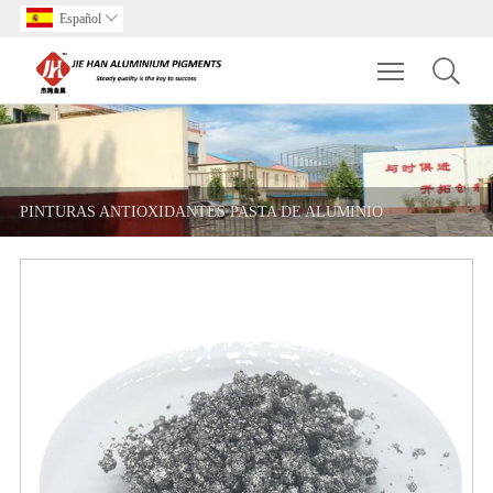
Español

Toggle main m
PINTURAS ANTIOXIDANTES PASTA DE ALUMINIO