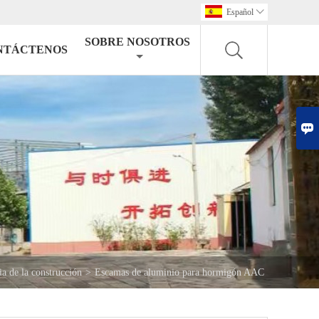
Español

SOBRE NOSOTROS
NTÁCTENOS

ia de la construcción
>
Escamas de aluminio para hormigón AAC