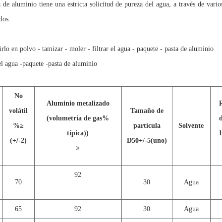
 de aluminio tiene una estricta solicitud de pureza del agua, a través de vari
dos.
irlo en polvo - tamizar - moler - filtrar el agua - paquete - pasta de aluminio
el agua -paquete -pasta de aluminio
No
Aluminio metalizado
volátil
Tamaño de
(volumetría de gas%
%
≥
partícula
Solvente
típica))
(+/-2)
D50+/-5(uno)
≥
92
70
30
Agua
65
92
30
Agua