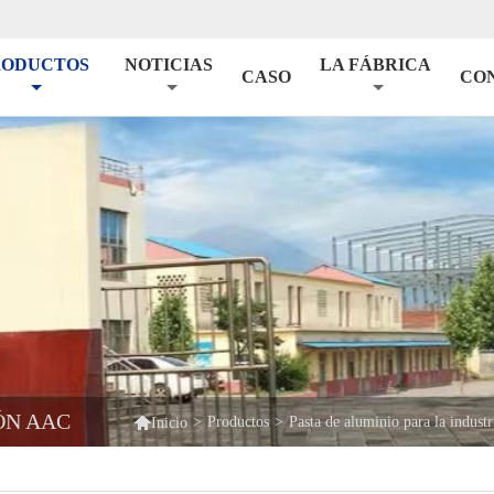
RODUCTOS
NOTICIAS
LA FÁBRICA
CASO
CO
ÓN AAC

>
Productos
>
Pasta de aluminio para la industr
Inicio