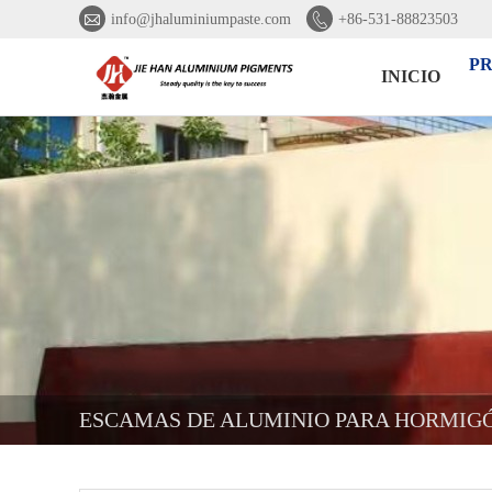


info@jhaluminiumpaste.com
+86-531-88823503
P
INICIO
ESCAMAS DE ALUMINIO PARA HORMIG