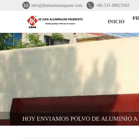


info@jhaluminiumpaste.com
+86-531-88823503
P
INICIO
HOY ENVIAMOS POLVO DE ALUMINIO A