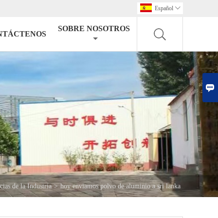
Español

SOBRE NOSOTROS
NTÁCTENOS

cias de la Industria
>
hoy enviamos polvo de aluminio a sri lanka