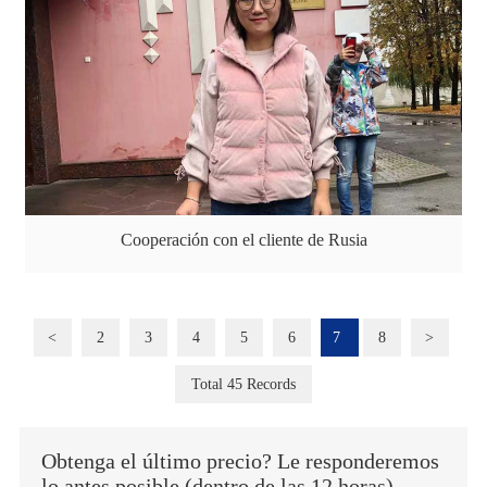
Cooperación con el cliente de Rusia
<
2
3
4
5
6
7
8
>
Total 45 Records
Obtenga el último precio? Le responderemos
lo antes posible (dentro de las 12 horas)